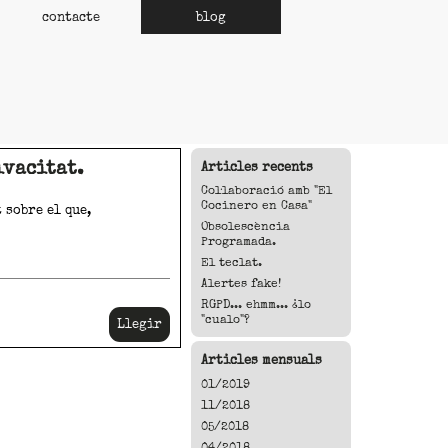
contacte
blog
ivacitat.
Articles recents
Col·laboració amb "El
Cocinero en Casa"
 sobre el que,
Obsolescència
Programada.
El teclat.
Alertes fake!
RGPD... ehmm... ¿lo
"cualo"?
Llegir
Articles mensuals
01/2019
11/2018
05/2018
04/2018