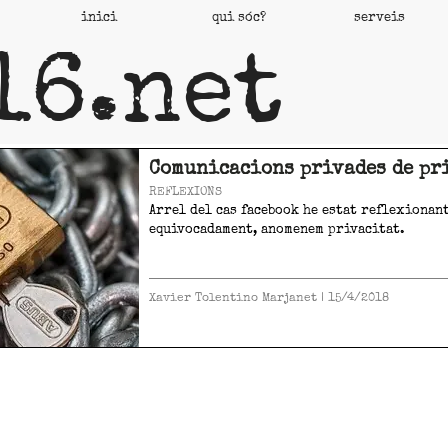
inici
qui sóc?
serveis
16.net
Comunicacions privades de pr
REFLEXIONS
Arrel del cas facebook he estat reflexionant
equivocadament, anomenem privacitat.
Xavier Tolentino Marjanet
|
15/4/2018