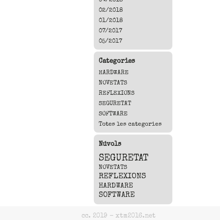
02/2018
01/2018
07/2017
05/2017
Categories
HARDWARE
NOVETATS
REFLEXIONS
SEGURETAT
SOFTWARE
Totes les categories
Núvols
SEGURETAT
NOVETATS
REFLEXIONS
HARDWARE
SOFTWARE
cc. 2019 - xtm2016.net